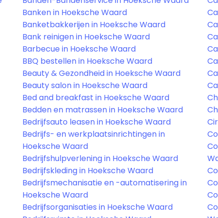
e
Banden-Bandenservice in Hoeksche Waard
Ca
Banken in Hoeksche Waard
Ca
Banketbakkerijen in Hoeksche Waard
Ca
Bank reinigen in Hoeksche Waard
Ca
Barbecue in Hoeksche Waard
Ca
BBQ bestellen in Hoeksche Waard
Ca
Beauty & Gezondheid in Hoeksche Waard
Ca
Beauty salon in Hoeksche Waard
Ca
Bed and breakfast in Hoeksche Waard
Ch
Bedden en matrassen in Hoeksche Waard
Ch
Bedrijfsauto leasen in Hoeksche Waard
Ci
Bedrijfs- en werkplaatsinrichtingen in
Co
Hoeksche Waard
Co
Bedrijfshulpverlening in Hoeksche Waard
Wa
Bedrijfskleding in Hoeksche Waard
Co
Bedrijfsmechanisatie en -automatisering in
Co
Hoeksche Waard
Co
Bedrijfsorganisaties in Hoeksche Waard
Co