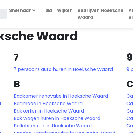
Snel naar
SBI
Wijken
Bedrijven Hoeksche
P
Waard
B
eksche Waard
7
9
7 persoons auto huren in Hoeksche Waard
9 
B
Badkamer renovatie in Hoeksche Waard
Ca
d
Badmode in Hoeksche Waard
Ca
Bakkerijen in Hoeksche Waard
Ca
Bak wagen huren in Hoeksche Waard
Ca
Balletscholen in Hoeksche Waard
Ca