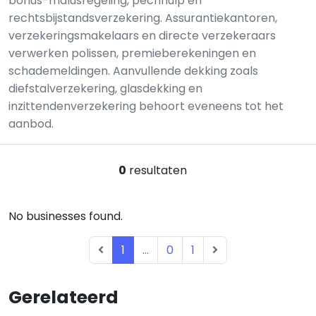
bonus-malusregeling, pechhulp en
rechtsbijstandsverzekering. Assurantiekantoren,
verzekeringsmakelaars en directe verzekeraars
verwerken polissen, premieberekeningen en
schademeldingen. Aanvullende dekking zoals
diefstalverzekering, glasdekking en
inzittendenverzekering behoort eveneens tot het
aanbod.
0
resultaten
No businesses found.
1
...
0
1
Gerelateerd