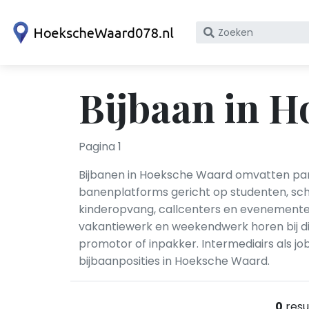
Zoek
op
bedrijfsnaam
of
Bijbaan in 
KvK
nummer
Pagina 1
Bijbanen in Hoeksche Waard omvatten part
banenplatforms gericht op studenten, scho
kinderopvang, callcenters en evenemente
vakantiewerk en weekendwerk horen bij d
promotor of inpakker. Intermediairs als j
bijbaanposities in Hoeksche Waard.
0
resu