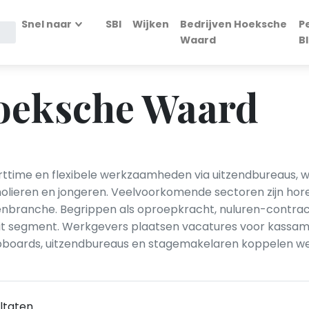
Snel naar
SBI
Wijken
Bedrijven Hoeksche
P
Waard
B
Hoeksche Waard
time en flexibele werkzaamheden via uitzendbureaus, we
lieren en jongeren. Veelvoorkomende sectoren zijn horec
nbranche. Begrippen als oproepkracht, nuluren-contract
it segment. Werkgevers plaatsen vacatures voor kassame
obboards, uitzendbureaus en stagemakelaren koppelen wer
ltaten