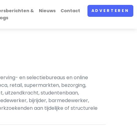
ersberichten &
Nieuws
Contact
ADVERTEREN
logs
rving- en selectiebureaus en online
a, retail, supermarkten, bezorging,
, uitzendkracht, studentenbaan,
dewerker, bijrijder, barmedewerker,
kzoekenden aan tijdelijke of structurele