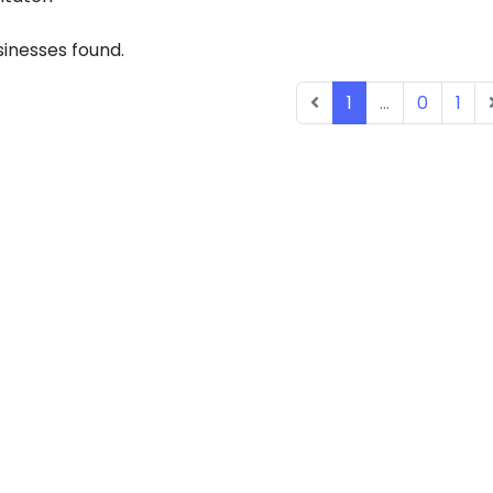
inesses found.
1
...
0
1