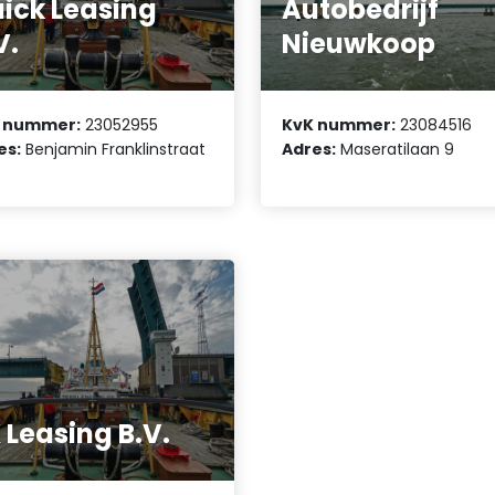
ick Leasing
Autobedrijf
V.
Nieuwkoop
 nummer:
23052955
KvK nummer:
23084516
es:
Benjamin Franklinstraat
Adres:
Maseratilaan 9
 Leasing B.V.