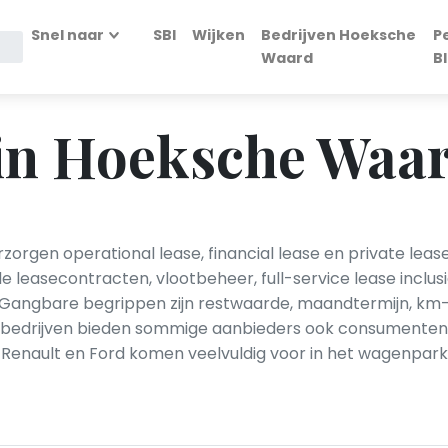
Snel naar
SBI
Wijken
Bedrijven Hoeksche
P
Waard
B
 in Hoeksche Waa
orgen operational lease, financial lease en private lease
easecontracten, vlootbeheer, full-service lease inclusi
angbare begrippen zijn restwaarde, maandtermijn, km-afs
-bedrijven bieden sommige aanbieders ook consumentenlea
 Renault en Ford komen veelvuldig voor in het wagenpar