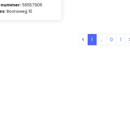
 nummer:
56557906
es:
Boonsweg 10
1
...
0
1