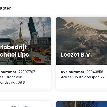
ltaten
tobedrijf
chael Lips
Leezet B.V.
 nummer:
72907797
KvK nummer:
29043858
es:
Graaf van
Adres:
Houtblazerspad 22
ondstraat 68 B
ADVERTENTIE