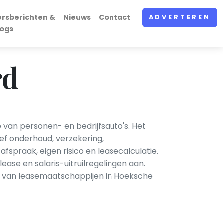
ersberichten &
Nieuws
Contact
ADVERTEREN
logs
rd
 van personen- en bedrijfsauto's. Het
ef onderhoud, verzekering,
praak, eigen risico en leasecalculatie.
se en salaris-uitruilregelingen aan.
k van leasemaatschappijen in Hoeksche