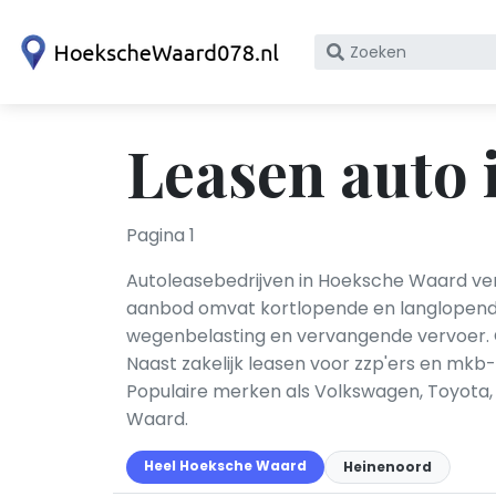
Zoek
op
bedrijfsnaam
of
Leasen auto
KvK
nummer
Pagina 1
Autoleasebedrijven in Hoeksche Waard verz
aanbod omvat kortlopende en langlopende l
wegenbelasting en vervangende vervoer. G
Naast zakelijk leasen voor zzp'ers en mkb
Populaire merken als Volkswagen, Toyota,
Waard.
Heel Hoeksche Waard
Heinenoord