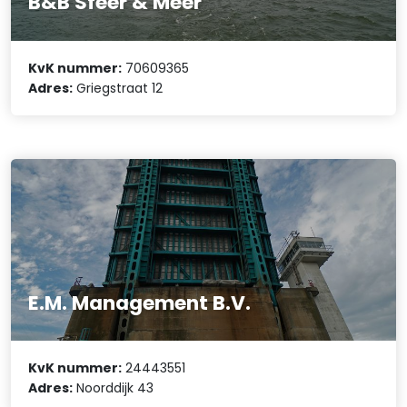
B&B Sfeer & Meer
KvK nummer:
70609365
Adres:
Griegstraat 12
E.M. Management B.V.
KvK nummer:
24443551
Adres:
Noorddijk 43