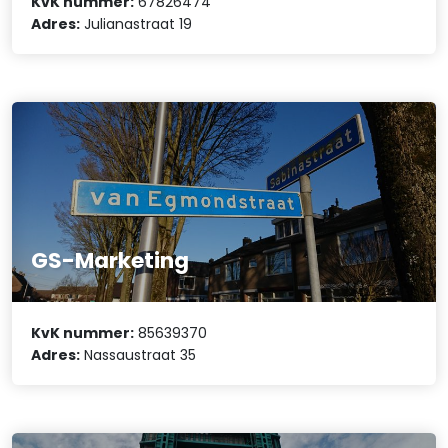
KvK nummer:
67826474
Adres:
Julianastraat 19
GS-Marketing
KvK nummer:
85639370
Adres:
Nassaustraat 35