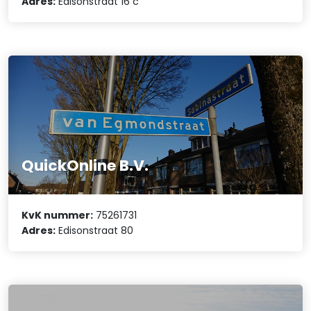
Adres:
Edisonstraat 16 c
QuickOnline B.V.
KvK nummer:
75261731
Adres:
Edisonstraat 80