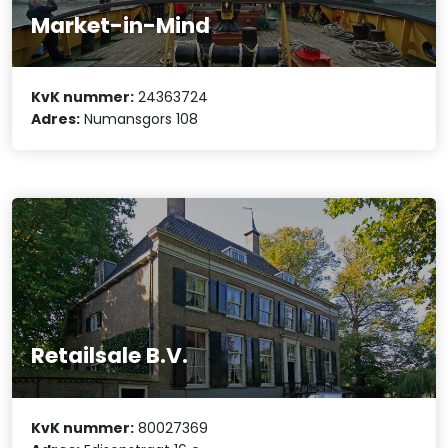
Market-in-Mind
KvK nummer:
24363724
Adres:
Numansgors 108
Retailsale B.V.
KvK nummer:
80027369