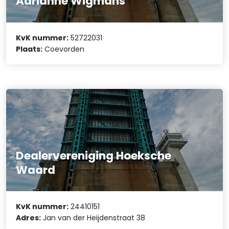
Adrianne Wigmans
KvK nummer:
52722031
Plaats:
Coevorden
Dealervereniging Hoeksche
Waard
KvK nummer:
24410151
Adres:
Jan van der Heijdenstraat 38