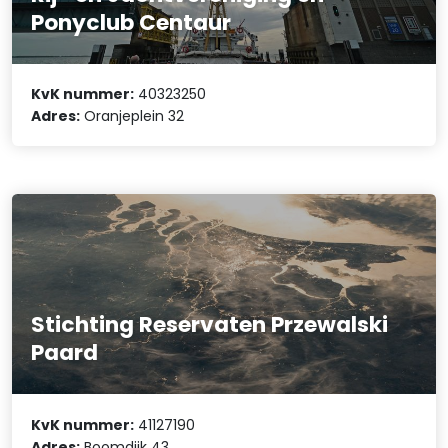
Ponyclub Centaur
KvK nummer:
40323250
Adres:
Oranjeplein 32
Stichting Reservaten Przewalski
Paard
KvK nummer:
41127190
Adres:
Boomdijk 43