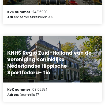
KvK nummer:
24316993
Adres:
Aston Martinlaan 44
KNHS Regio Zuid-Holland van de
vereniging Koninklijke
Nederlandse Hippische
Sportfedera- tie
KvK nummer:
08105254
Adres:
Dromhille 17