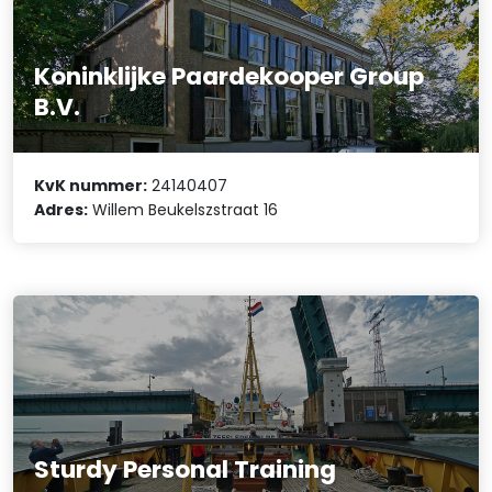
Koninklijke Paardekooper Group
B.V.
KvK nummer:
24140407
Adres:
Willem Beukelszstraat 16
Sturdy Personal Training