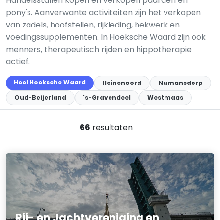
Handelsstallen kopen en verkopen paarden en
pony's. Aanverwante activiteiten zijn het verkopen
van zadels, hoofstellen, rijkleding, hekwerk en
voedingssupplementen. In Hoeksche Waard zijn ook
menners, therapeutisch rijden en hippotherapie
actief.
Heel Hoeksche Waard
Heinenoord
Numansdorp
Oud-Beijerland
's-Gravendeel
Westmaas
66
resultaten
Rij- en Jachtvereniging en