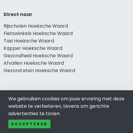
Direct naar
Rijscholen Hoeksche Waard
Fietswinkels Hoeksche Waard
Taxi Hoeksche Waard
Kapper Hoeksche Waard
Gezondheid Hoeksche Waard
Afvallen Hoeksche Waard
Gezond eten Hoeksche Waard
Bekend in Hoeksche Waard
We gebruiken cookies om jouw ervaring met deze
website te verbeteren, tevens om gerichte
Restaurants Hoeksche Waard
advertenties te tonen.
Catering Hoeksche Waard
Schoonheidssalon Hoeksche Waard
ACCEPTEREN
Tandartspraktijken Hoeksche Waard