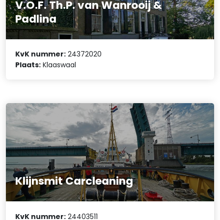
V.O.F. Th.P. van Wanrooij &
Padlina
KvK nummer:
24372020
Plaats:
Klaaswaal
Klijnsmit Carcleaning
KvK nummer:
24403511