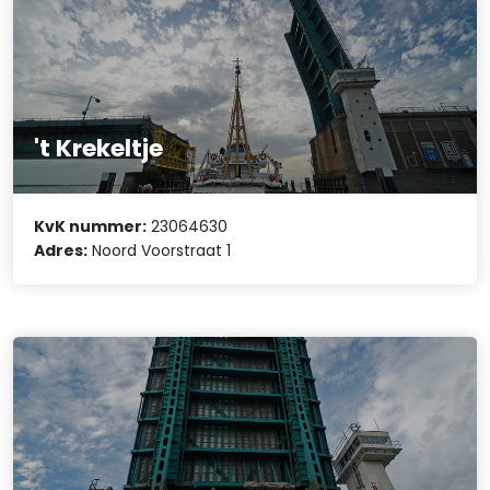
't Krekeltje
KvK nummer:
23064630
Adres:
Noord Voorstraat 1