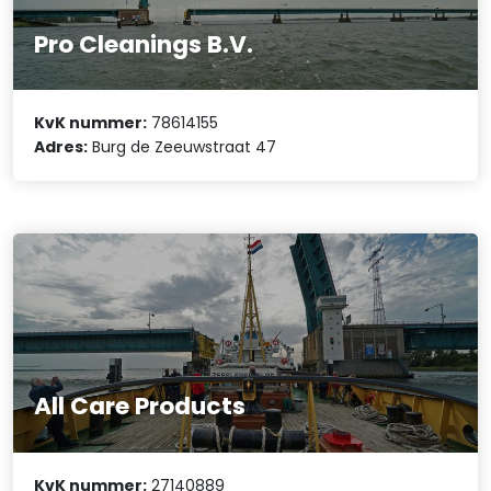
Pro Cleanings B.V.
KvK nummer:
78614155
Adres:
Burg de Zeeuwstraat 47
All Care Products
KvK nummer:
27140889