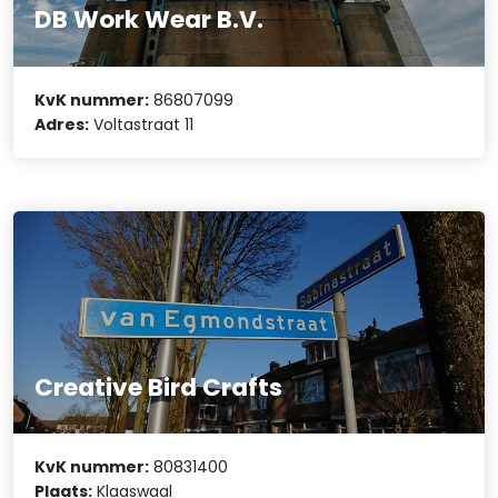
DB Work Wear B.V.
KvK nummer:
86807099
Adres:
Voltastraat 11
Creative Bird Crafts
KvK nummer:
80831400
Plaats:
Klaaswaal