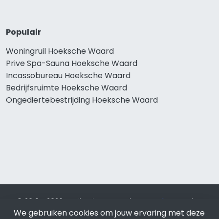
Populair
Woningruil Hoeksche Waard
Prive Spa-Sauna Hoeksche Waard
Incassobureau Hoeksche Waard
Bedrijfsruimte Hoeksche Waard
Ongediertebestrijding Hoeksche Waard
© 2019 - 2026 Realisatie en SEO door
SEO-bureau
Lion
Internet. Betaal alleen voor bewezen resultaten?
SEO
We gebruiken cookies om jouw ervaring met deze