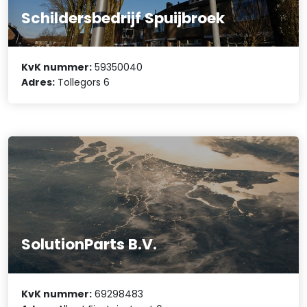
Schildersbedrijf Spuijbroek
KvK nummer:
59350040
Adres:
Tollegors 6
SolutionParts B.V.
KvK nummer:
69298483