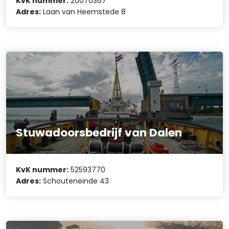
KvK nummer:
20070367
Adres:
Laan van Heemstede 8
Stuwadoorsbedrijf van Dalen
KvK nummer:
52593770
Adres:
Schouteneinde 43