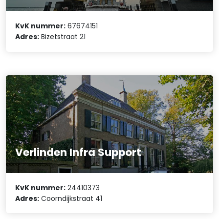
KvK nummer:
67674151
Adres:
Bizetstraat 21
Verlinden Infra Support
KvK nummer:
24410373
Adres:
Coorndijkstraat 41