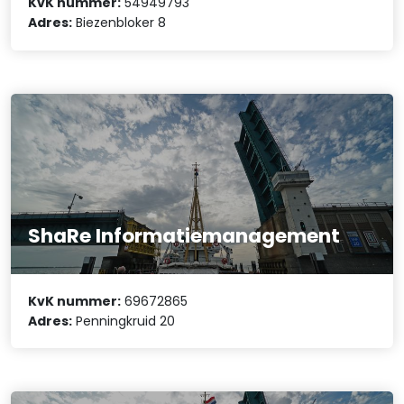
KvK nummer:
54949793
Adres:
Biezenbloker 8
ShaRe Informatiemanagement
KvK nummer:
69672865
Adres:
Penningkruid 20