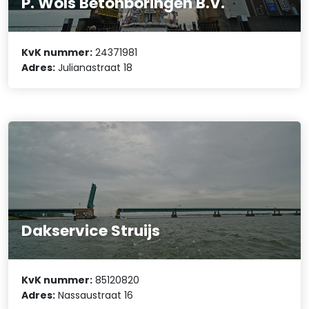
P. Wols Betonboringen B.V.
KvK nummer:
24371981
Adres:
Julianastraat 18
Dakservice Struijs
KvK nummer:
85120820
Adres:
Nassaustraat 16