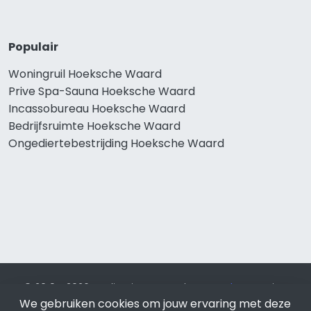
Populair
Woningruil Hoeksche Waard
Prive Spa-Sauna Hoeksche Waard
Incassobureau Hoeksche Waard
Bedrijfsruimte Hoeksche Waard
Ongediertebestrijding Hoeksche Waard
© 2019 - 2026 Realisatie en SEO door
SEO-bureau
Lion
We gebruiken cookies om jouw ervaring met deze
Internet. Betaal alleen voor bewezen resultaten?
SEO