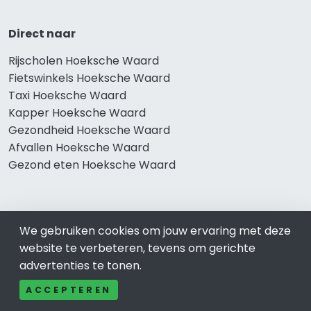
Direct naar
Rijscholen Hoeksche Waard
Fietswinkels Hoeksche Waard
Taxi Hoeksche Waard
Kapper Hoeksche Waard
Gezondheid Hoeksche Waard
Afvallen Hoeksche Waard
Gezond eten Hoeksche Waard
Bekend in Hoeksche Waard
We gebruiken cookies om jouw ervaring met deze
website te verbeteren, tevens om gerichte
Restaurants Hoeksche Waard
advertenties te tonen.
Catering Hoeksche Waard
Schoonheidssalon Hoeksche Waard
ACCEPTEREN
Tandartspraktijken Hoeksche Waard