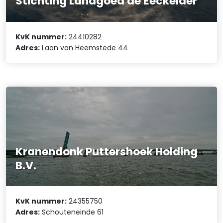
Stichting Landgoed de Eeckelaer
KvK nummer:
24410282
Adres:
Laan van Heemstede 44
Kranendonk Puttershoek Holding
B.V.
KvK nummer:
24355750
Adres:
Schouteneinde 61