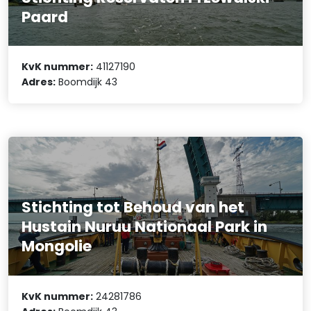
Paard
KvK nummer:
41127190
Adres:
Boomdijk 43
Stichting tot Behoud van het
Hustain Nuruu Nationaal Park in
Mongolie
KvK nummer:
24281786