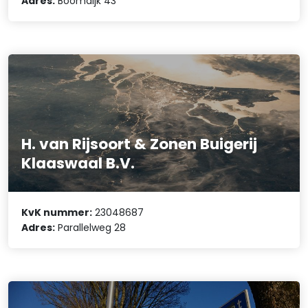
Adres:
Boomdijk 43
H. van Rijsoort & Zonen Buigerij
Klaaswaal B.V.
KvK nummer:
23048687
Adres:
Parallelweg 28