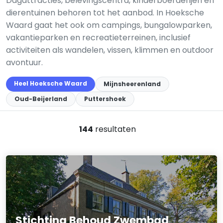
Dagattracties, belevingscentra, kinderboerderijen en
dierentuinen behoren tot het aanbod. In Hoeksche
Waard gaat het ook om campings, bungalowparken,
vakantieparken en recreatieterreinen, inclusief
activiteiten als wandelen, vissen, klimmen en outdoor
avontuur.
Heel Hoeksche Waard
Mijnsheerenland
Oud-Beijerland
Puttershoek
144
resultaten
Stichting Behoud Zwembad