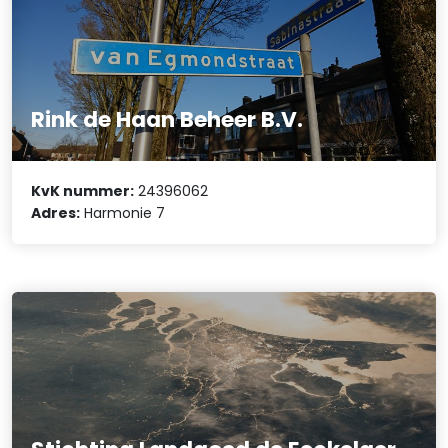
Rink de Haan Beheer B.V.
KvK nummer:
24396062
Adres:
Harmonie 7