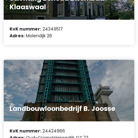
Klaaswaal
KvK nummer:
24349517
Adres:
Molendijk 26
Landbouwloonbedrijf B. Joosse
KvK nummer:
24424966
Adres:
Oud-Cromstrijensedijk OZ 73