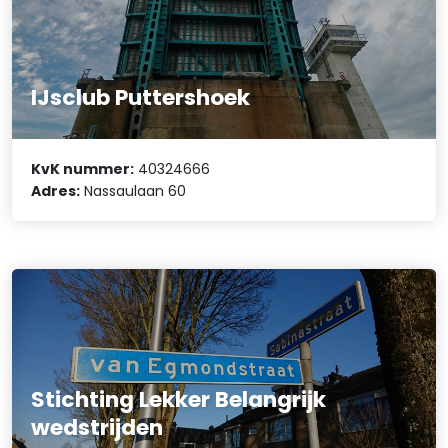
IJsclub Puttershoek
KvK nummer:
40324666
Adres:
Nassaulaan 60
Stichting Lekker Belangrijk
wedstrijden