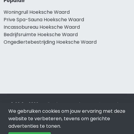
Populair
Woningruil Hoeksche Waard
Prive Spa-Sauna Hoeksche Waard
Incassobureau Hoeksche Waard
Bedrijfsruimte Hoeksche Waard
Ongediertebestrijding Hoeksche Waard
© 2019 - 2026 Realisatie en SEO door
SEO-bureau
Lion
We gebruiken cookies om jouw ervaring met deze
Internet. Betaal alleen voor bewezen resultaten?
SEO
optimalisatie No Cure No Pay
.
Hoeksche Waard
is onderdeel
website te verbeteren, tevens om gerichte
van Lion Internet.
advertenties te tonen.