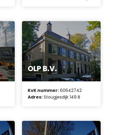
OLP B.V.
KvK nummer:
60642742
Adres:
Stougjesdijk 149 B