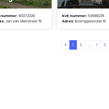
 nummer:
83372326
KvK nummer:
53998235
es:
Jan van Vlietstraat 19
Adres:
Boompjesstraat 10
1
2
...
1
2