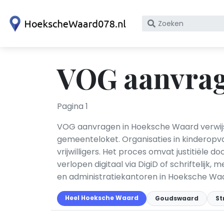
Zoek
op
bedrijfsnaam
of
VOG aanvrag
KvK
nummer
Pagina 1
VOG aanvragen in Hoeksche Waard verwijst
gemeenteloket. Organisaties in kinderopva
vrijwilligers. Het proces omvat justitiël
verlopen digitaal via DigiD of schriftelijk,
en administratiekantoren in Hoeksche Waa
Heel Hoeksche Waard
Goudswaard
St