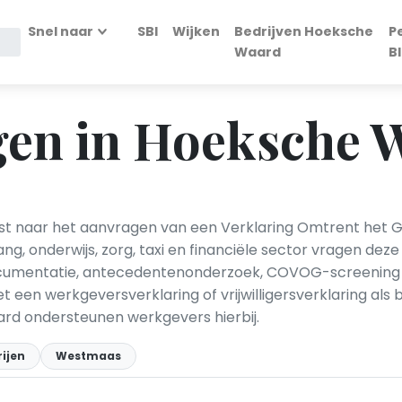
Snel naar
SBI
Wijken
Bedrijven Hoeksche
P
Waard
B
en in Hoeksche 
 naar het aanvragen van een Verklaring Omtrent het Ged
ng, onderwijs, zorg, taxi en financiële sector vragen de
e documentatie, antecedentenonderzoek, COVOG-screening 
 met een werkgeversverklaring of vrijwilligersverklaring al
rd ondersteunen werkgevers hierbij.
rijen
Westmaas