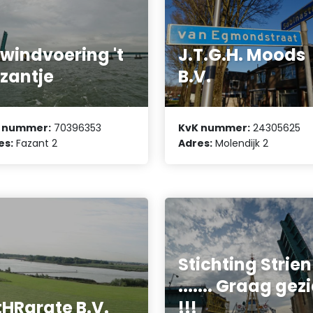
windvoering 't
J.T.G.H. Moods
zantje
B.V.
 nummer:
70396353
KvK nummer:
24305625
es:
Fazant 2
Adres:
Molendijk 2
Stichting Strien
....... Graag gez
tHRgrate B.V.
!!!