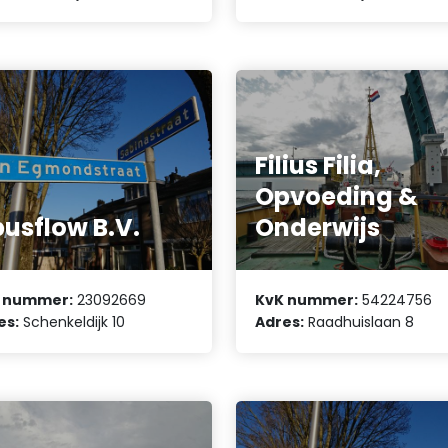
Filius Filia,
Opvoeding &
usflow B.V.
Onderwijs
 nummer:
23092669
KvK nummer:
54224756
es:
Schenkeldijk 10
Adres:
Raadhuislaan 8