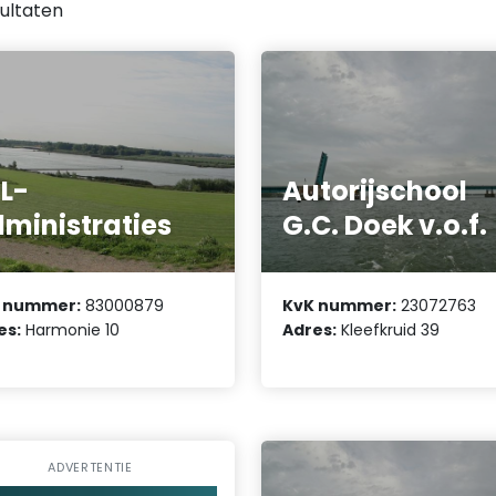
ultaten
L-
Autorijschool
ministraties
G.C. Doek v.o.f.
 nummer:
83000879
KvK nummer:
23072763
es:
Harmonie 10
Adres:
Kleefkruid 39
ADVERTENTIE