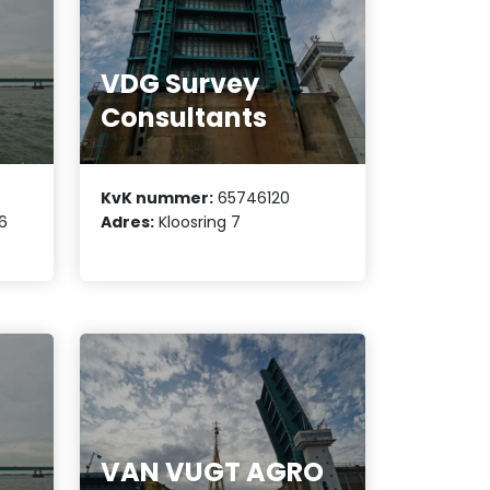
VDG Survey
Consultants
KvK nummer:
65746120
16
Adres:
Kloosring 7
VAN VUGT AGRO