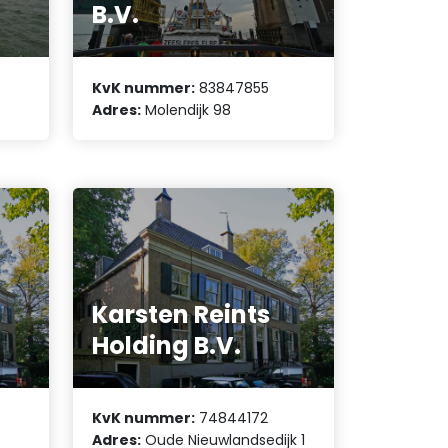
B.V.
KvK nummer:
83847855
Adres:
Molendijk 98
Karsten Reints
Holding B.V.
KvK nummer:
74844172
Adres:
Oude Nieuwlandsedijk 1