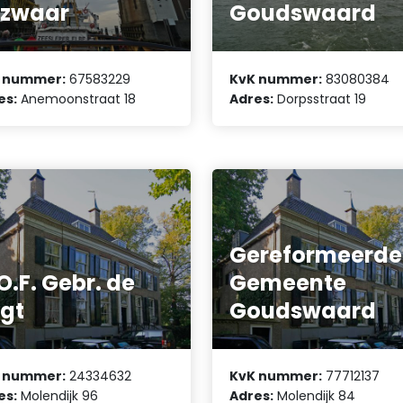
ezwaar
Goudswaard
 nummer:
67583229
KvK nummer:
83080384
es:
Anemoonstraat 18
Adres:
Dorpsstraat 19
Gereformeerde
O.F. Gebr. de
Gemeente
gt
Goudswaard
 nummer:
24334632
KvK nummer:
77712137
es:
Molendijk 96
Adres:
Molendijk 84