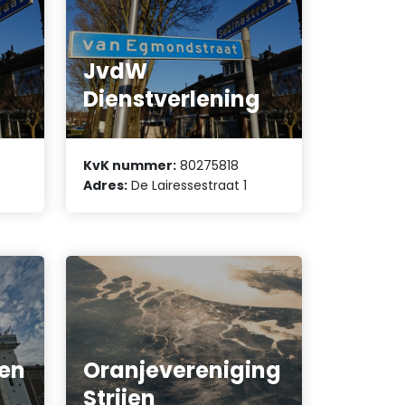
JvdW
Dienstverlening
KvK nummer:
80275818
Adres:
De Lairessestraat 1
ien
Oranjevereniging
Strijen