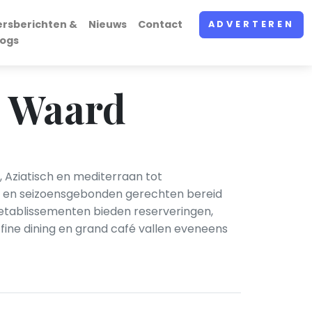
ersberichten &
Nieuws
Contact
ADVERTEREN
logs
e Waard
 Aziatisch en mediterraan tot
s en seizoensgebonden gerechten bereid
l etablissementen bieden reserveringen,
, fine dining en grand café vallen eveneens