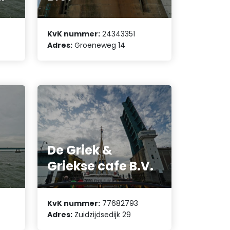
KvK nummer:
24343351
Adres:
Groeneweg 14
De Griek &
Griekse cafe B.V.
KvK nummer:
77682793
Adres:
Zuidzijdsedijk 29