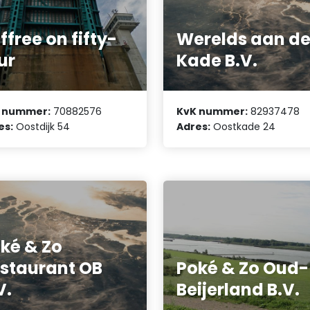
ffree on fifty-
Werelds aan d
ur
Kade B.V.
 nummer:
70882576
KvK nummer:
82937478
es:
Oostdijk 54
Adres:
Oostkade 24
ké & Zo
staurant OB
Poké & Zo Oud-
V.
Beijerland B.V.