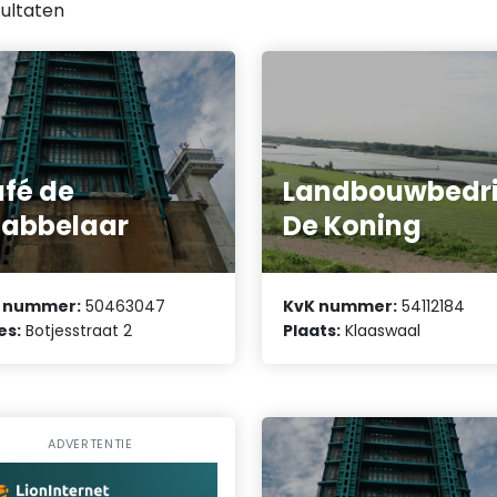
ultaten
fé de
Landbouwbedri
abbelaar
De Koning
 nummer:
50463047
KvK nummer:
54112184
es:
Botjesstraat 2
Plaats:
Klaaswaal
ADVERTENTIE