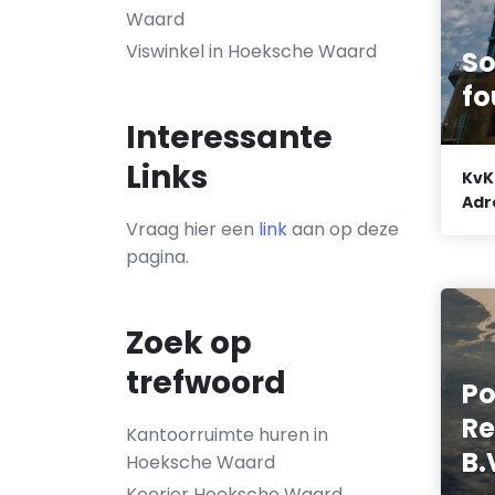
Waard
Viswinkel in Hoeksche Waard
So
fo
Interessante
Links
KvK
Adr
Vraag hier een
link
aan op deze
pagina.
Zoek op
trefwoord
Po
Re
Kantoorruimte huren in
B.
Hoeksche Waard
Koerier Hoeksche Waard