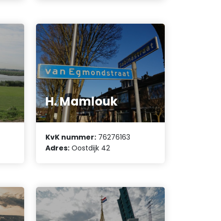
H. Mamlouk
KvK nummer:
76276163
Adres:
Oostdijk 42