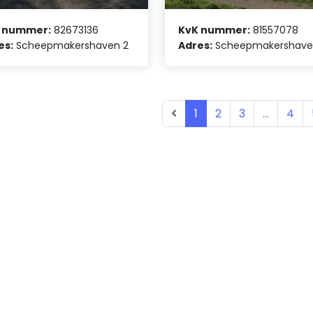
 nummer:
82673136
KvK nummer:
81557078
es:
Scheepmakershaven 2
Adres:
Scheepmakershave
1
2
3
...
4