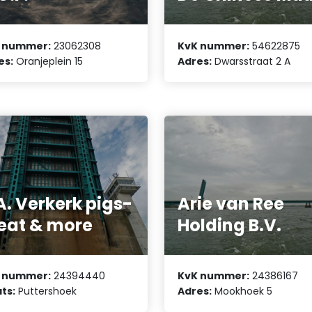
 nummer:
23062308
KvK nummer:
54622875
es:
Oranjeplein 15
Adres:
Dwarsstraat 2 A
A. Verkerk pigs-
Arie van Ree
at & more
Holding B.V.
 nummer:
24394440
KvK nummer:
24386167
ts:
Puttershoek
Adres:
Mookhoek 5