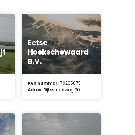
Eetse
jf
Hoekschewaard
B.V.
KvK nummer:
70295875
Adres:
Rijksstraatweg 30