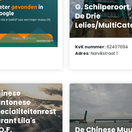
G. Schilperoort,
De Drie
Lelies/MultiCat
KvK nummer:
62407694
Adres:
Narvikstraat 1
inese
ntonese
ecialiteitenrest
rant Lila's
O.F.
De Chinese Muu