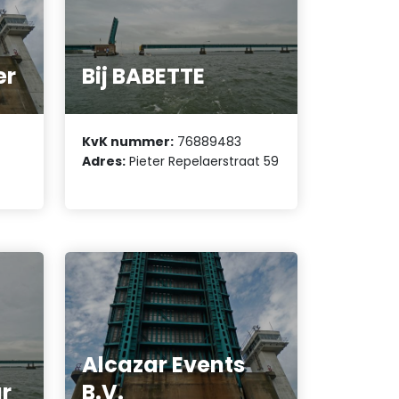
er
Bij BABETTE
KvK nummer:
76889483
Adres:
Pieter Repelaerstraat 59
Alcazar Events
r
B.V.