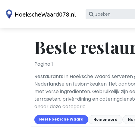
Zoek
op
bedrijfsnaam
of
Beste restau
KvK
nummer
Pagina 1
Restaurants in Hoeksche Waard serveren ge
Nederlandse en fusion-keuken. Het aanbo
met verse ingrediënten. Gebruikelijk zijn 
terraseten, privé-dining en cateringdienste
onder deze categorie.
Heel Hoeksche Waard
Heinenoord
Nu