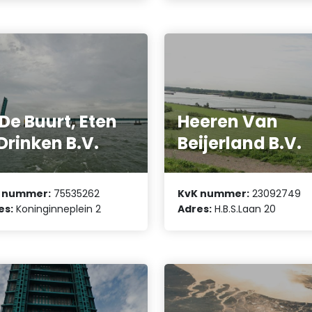
 De Buurt, Eten
Heeren Van
Drinken B.V.
Beijerland B.V.
 nummer:
75535262
KvK nummer:
23092749
es:
Koninginneplein 2
Adres:
H.B.S.Laan 20