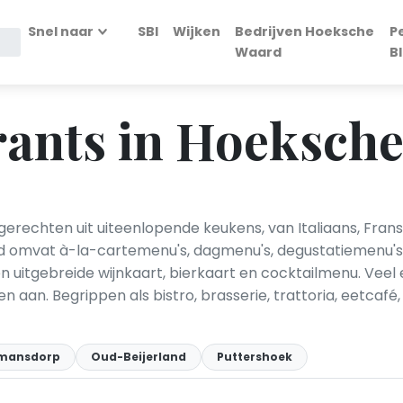
Snel naar
SBI
Wijken
Bedrijven Hoeksche
P
Waard
B
rants in Hoeksch
rechten uit uiteenlopende keukens, van Italiaans, Frans,
d omvat à-la-cartemenu's, dagmenu's, degustatiemenu'
een uitgebreide wijnkaart, bierkaart en cocktailmenu. Vee
n aan. Begrippen als bistro, brasserie, trattoria, eetcafé
mansdorp
Oud-Beijerland
Puttershoek