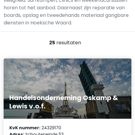
veiligheid. Surfkampen, clinics en weekendcursussen
horen tot het aanbod. Daarnaast zijn reparatie van
boards, opslag en tweedehands materiaal gangbare
diensten in Hoeksche Waard.
25
resultaten
Handelsonderneming Oskamp &
Lewis v.o.f.
KvK nummer:
24329170
Adres:
Schouteneinde 53