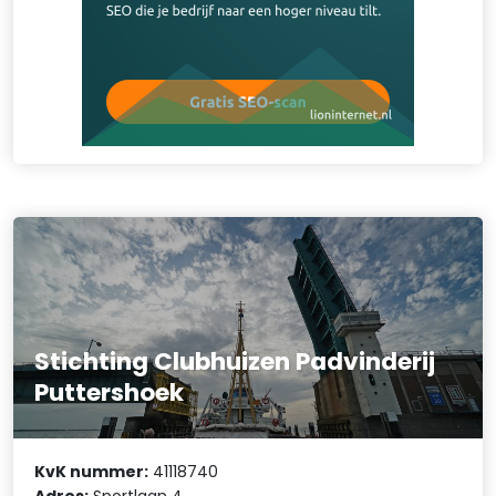
Stichting Clubhuizen Padvinderij
Puttershoek
KvK nummer:
41118740