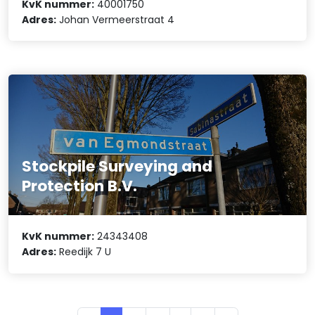
KvK nummer:
40001750
Adres:
Johan Vermeerstraat 4
Stockpile Surveying and
Protection B.V.
KvK nummer:
24343408
Adres:
Reedijk 7 U