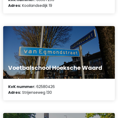
Adres:
Kooilandsedijk 19
Voetbalschool Hoeksche Waard
KvK nummer:
62580426
Adres:
Strijenseweg 130