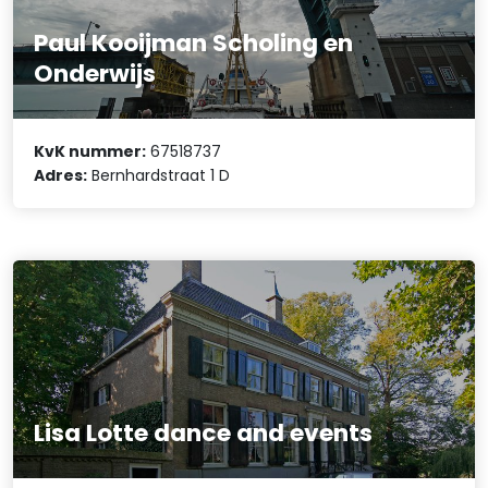
Paul Kooijman Scholing en
Onderwijs
KvK nummer:
67518737
Adres:
Bernhardstraat 1 D
Lisa Lotte dance and events