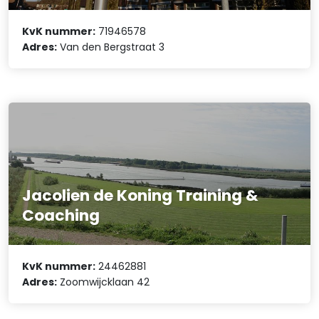
KvK nummer:
71946578
Adres:
Van den Bergstraat 3
Jacolien de Koning Training &
Coaching
KvK nummer:
24462881
Adres:
Zoomwijcklaan 42