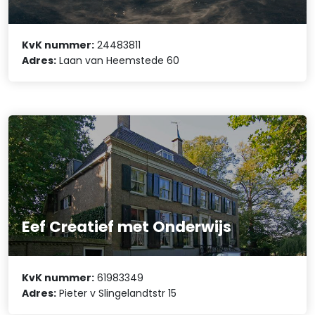
KvK nummer:
24483811
Adres:
Laan van Heemstede 60
Eef Creatief met Onderwijs
KvK nummer:
61983349
Adres:
Pieter v Slingelandtstr 15