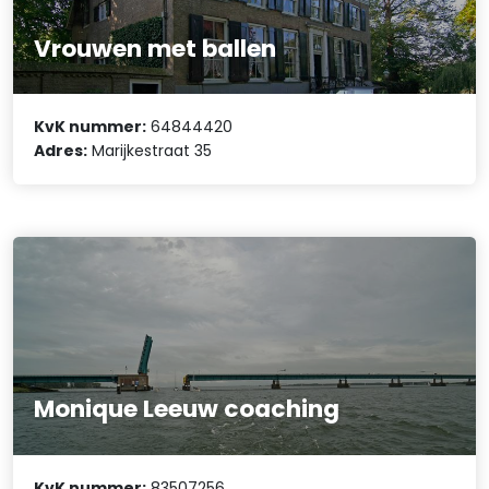
Vrouwen met ballen
KvK nummer:
64844420
Adres:
Marijkestraat 35
Monique Leeuw coaching
KvK nummer:
83507256