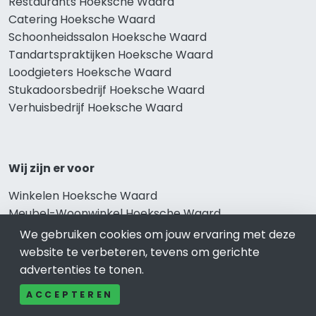
Restaurants Hoeksche Waard
Catering Hoeksche Waard
Schoonheidssalon Hoeksche Waard
Tandartspraktijken Hoeksche Waard
Loodgieters Hoeksche Waard
Stukadoorsbedrijf Hoeksche Waard
Verhuisbedrijf Hoeksche Waard
Wij zijn er voor
Winkelen Hoeksche Waard
Meubel-Woonwinkel Hoeksche Waard
Appartementen- en Kamerverhuur Hoeksche Waard
We gebruiken cookies om jouw ervaring met deze
Camping Hoeksche Waard
website te verbeteren, tevens om gerichte
Overnachten Hoeksche Waard
advertenties te tonen.
Vakantiehuis Hoeksche Waard
ACCEPTEREN
Bungalowpark Hoeksche Waard