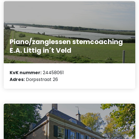
Piano/zanglessen stemcoaching
E.A. Littig in´t Veld
KvK nummer:
24458061
Adres:
Dorpsstraat 26