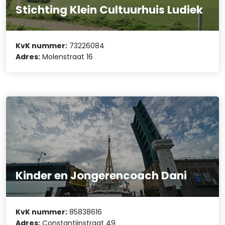
Stichting Klein Cultuurhuis Ludiek
KvK nummer:
73226084
Adres:
Molenstraat 16
Kinder en Jongerencoach Dani
KvK nummer:
85838616
Adres:
Constantijnstraat 49