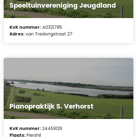
Speeltuinvereniging Jeugdland
KvK nummer:
40321785
Adres:
van Treslongstraat 27
Pianopraktijk S. Verhorst
KvK nummer:
24459126
Plaats:
Piershil