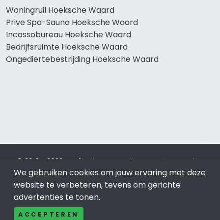
Woningruil Hoeksche Waard
Prive Spa-Sauna Hoeksche Waard
Incassobureau Hoeksche Waard
Bedrijfsruimte Hoeksche Waard
Ongediertebestrijding Hoeksche Waard
© 2019 - 2026 Realisatie en SEO door
SEO-bureau
Lion
We gebruiken cookies om jouw ervaring met deze
Internet. Betaal alleen voor bewezen resultaten?
SEO
optimalisatie No Cure No Pay
.
Hoeksche Waard
is onderdeel
website te verbeteren, tevens om gerichte
van Lion Internet.
advertenties te tonen.
Beeldcredits
ACCEPTEREN