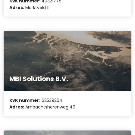
KvK nummer:
40321778
Adres:
Marktveld 11
MBI Solutions B.V.
KvK nummer:
62539264
Adres:
Ambachtsherenweg 40