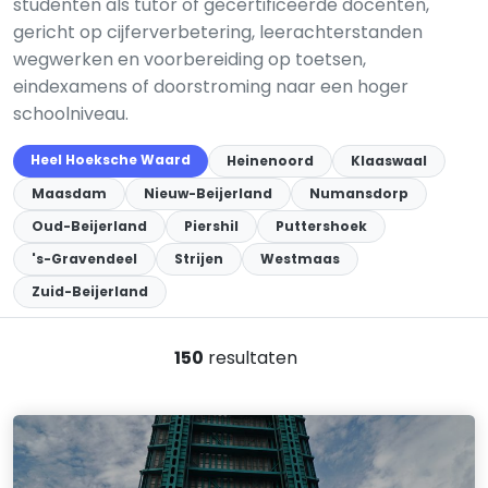
studenten als tutor of gecertificeerde docenten,
gericht op cijferverbetering, leerachterstanden
wegwerken en voorbereiding op toetsen,
eindexamens of doorstroming naar een hoger
schoolniveau.
Heel Hoeksche Waard
Heinenoord
Klaaswaal
Maasdam
Nieuw-Beijerland
Numansdorp
Oud-Beijerland
Piershil
Puttershoek
's-Gravendeel
Strijen
Westmaas
Zuid-Beijerland
150
resultaten