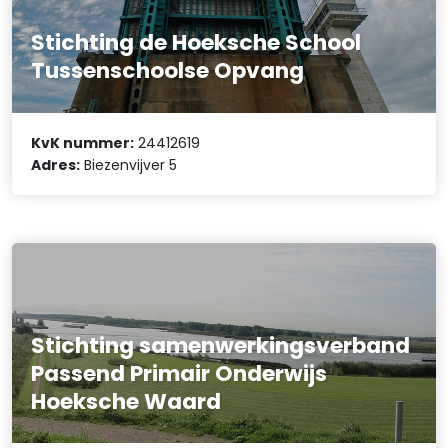
Stichting de Hoeksche School
Tussenschoolse Opvang
KvK nummer:
24412619
Adres:
Biezenvijver 5
Stichting samenwerkingsverband
Passend Primair Onderwijs
Hoeksche Waard