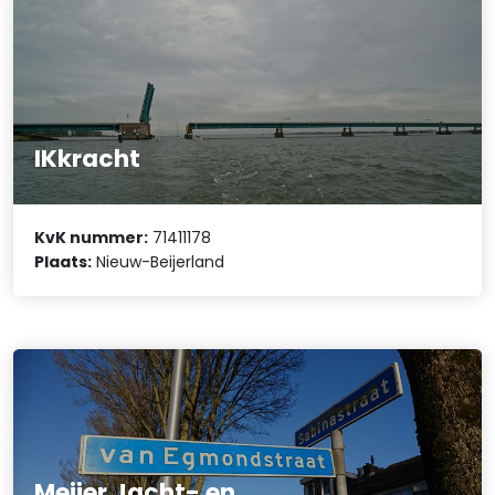
IKkracht
KvK nummer:
71411178
Plaats:
Nieuw-Beijerland
Meijer Jacht- en