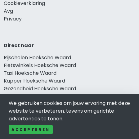
Cookieverklaring
Avg
Privacy
Direct naar
Rijscholen Hoeksche Waard
Fietswinkels Hoeksche Waard
Taxi Hoeksche Waard
Kapper Hoeksche Waard
Gezondheid Hoeksche Waard
Afvallen Hoeksche Waard
We gebruiken cookies om jouw ervaring met deze
Gezond eten Hoeksche Waard
website te verbeteren, tevens om gerichte
advertenties te tonen.
ACCEPTEREN
Bekend in Hoeksche Waard