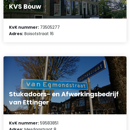
KVS Bouw
KvK nummer:
73505277
Adres:
Boisotstraat 16
Stukadoors- en Afwerkingsbedrijf
van Ettinger
KvK nummer:
59583851
Adres:
Mesdagstraat 8