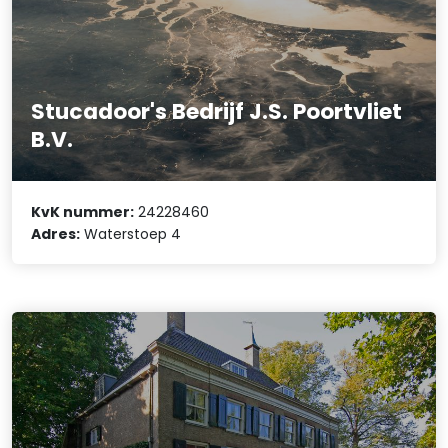
Stucadoor's Bedrijf J.S. Poortvliet
B.V.
KvK nummer:
24228460
Adres:
Waterstoep 4