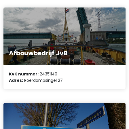
Afbouwbedrijf JvB
KvK nummer:
24351140
Adres:
Roerdompsingel 27