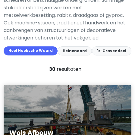
scheuren of beschadigde ondergronden. Sommige
stukadoorsbedrijven werken met
metselwerkbezetting, rabitz, draadgaas of gyproc.
Ook machine-stucen, traditioneel handwerk en het
aanbrengen van structuurlagen of decoratieve
afwerkingen behoren tot het vakgebied.
Heel Hoeksche Waard
Heinenoord
's-Gravendeel
30
resultaten
Wols Afbouw