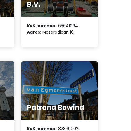
B.V.
KvK nummer:
65641094
Adres:
Maseratilaan 10
r
Patrona Bewind
KvK nummer:
82830002