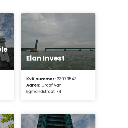
ële
Elan Invest
KvK nummer:
23079543
Adres:
Graaf van
Egmondstraat 74