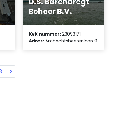
D.S. Barendregt
Beheer B.V.
KvK nummer:
23093171
Adres:
Ambachtsheerenlaan 9
3