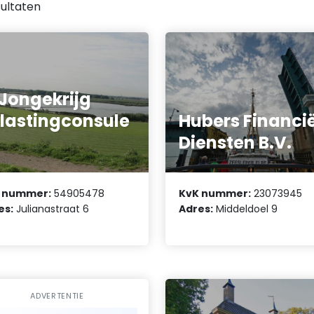
ultaten
 Jongekrijg
lastingconsule
Hubers Financi
Diensten B.V.
 nummer:
54905478
KvK nummer:
23073945
es:
Julianastraat 6
Adres:
Middeldoel 9
ADVERTENTIE