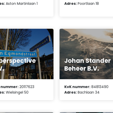
es:
Aston Martinlaan 1
Adres:
Poortlaan 18
perspective
Johan Stander
V.
Beheer B.V.
 nummer:
20117623
KvK nummer:
84813490
es:
Wielsingel 50
Adres:
Bachlaan 34