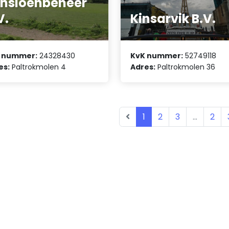
nsioenbeheer
V.
Kinsarvik B.V.
 nummer:
24328430
KvK nummer:
52749118
es:
Paltrokmolen 4
Adres:
Paltrokmolen 36
1
2
3
...
2