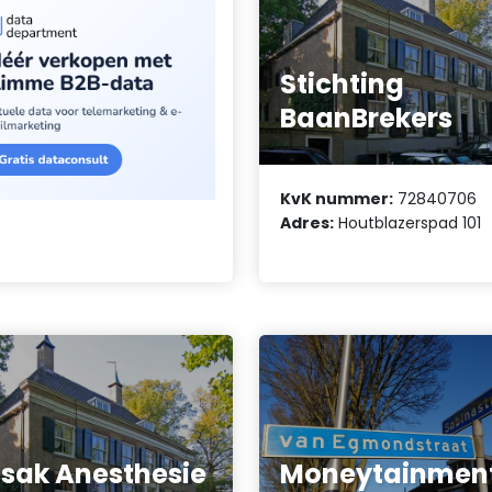
Stichting
BaanBrekers
KvK nummer:
72840706
Adres:
Houtblazerspad 101
ssak Anesthesie
Moneytainmen