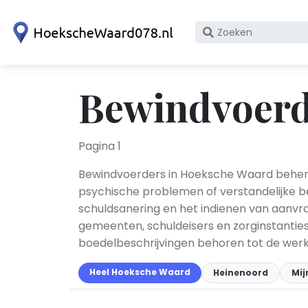
Zoek
op
bedrijfsnaam
of
Bewindvoerd
KvK
nummer
Pagina 1
Bewindvoerders in Hoeksche Waard beheren 
psychische problemen of verstandelijke 
schuldsanering en het indienen van aanvr
gemeenten, schuldeisers en zorginstanties
boedelbeschrijvingen behoren tot de we
Heel Hoeksche Waard
Heinenoord
Mij