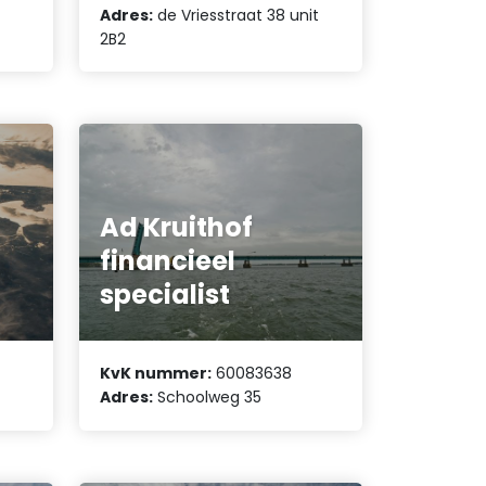
Adres:
de Vriesstraat 38 unit
2B2
Ad Kruithof
financieel
specialist
KvK nummer:
60083638
Adres:
Schoolweg 35