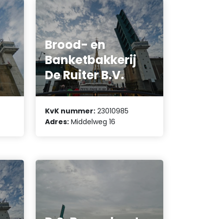
Brood- en
Banketbakkerij
De Ruiter B.V.
KvK nummer:
23010985
Adres:
Middelweg 16