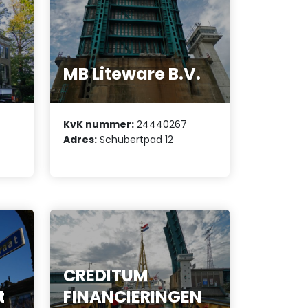
MB Liteware B.V.
KvK nummer:
24440267
Adres:
Schubertpad 12
CREDITUM
t
FINANCIERINGEN