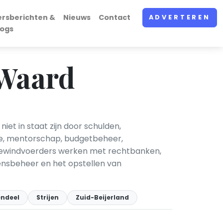
ersberichten &
Nieuws
Contact
ADVERTEREN
logs
 Waard
t in staat zijn door schulden,
le, mentorschap, budgetbeheer,
. Bewindvoerders werken met rechtbanken,
ensbeheer en het opstellen van
endeel
Strijen
Zuid-Beijerland