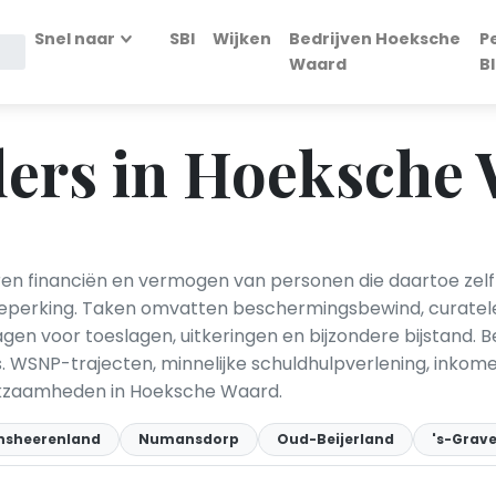
Snel naar
SBI
Wijken
Bedrijven Hoeksche
P
Waard
B
ers in Hoeksche
financiën en vermogen van personen die daartoe zelf nie
beperking. Taken omvatten beschermingsbewind, curate
agen voor toeslagen, uitkeringen en bijzondere bijstand
. WSNP-trajecten, minnelijke schuldhulpverlening, inkom
rkzaamheden in Hoeksche Waard.
nsheerenland
Numansdorp
Oud-Beijerland
's-Grav