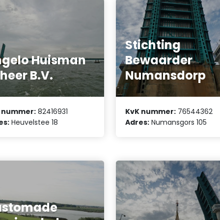
Stichting
gelo Huisman
Bewaarder
heer B.V.
Numansdorp
 nummer:
82416931
KvK nummer:
76544362
es:
Heuvelstee 18
Adres:
Numansgors 105
ustomade