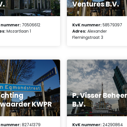
V.
Ventures B.V.
 nummer:
70506612
KvK nummer:
58579397
es:
Mozartlaan 1
Adres:
Alexander
Flemingstraat 3
ichting
P. Visser Behee
ewaarder KWPR
B.V.
 nummer:
82741379
KvK nummer:
24290864