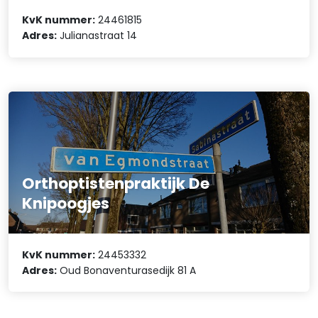
KvK nummer:
24461815
Adres:
Julianastraat 14
Orthoptistenpraktijk De
Knipoogjes
KvK nummer:
24453332
Adres:
Oud Bonaventurasedijk 81 A