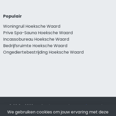
Populair
Woningruil Hoeksche Waard
Prive Spa-Sauna Hoeksche Waard
Incassobureau Hoeksche Waard
Bedrijfsruimte Hoeksche Waard
Ongediertebestrijding Hoeksche Waard
© 2019 - 2026 Realisatie en SEO door
SEO-bureau
Lion
We gebruiken cookies om jouw ervaring met deze
Internet. Betaal alleen voor bewezen resultaten?
SEO