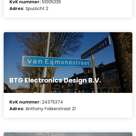
KvK nummer:
51005336
Adres:
Spuizicht 2
BTG Electronics Design B.V.
KvK nummer:
24375374
Adres:
Anthony Fokkerstraat 21