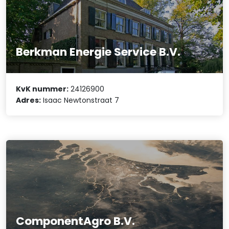
Berkman Energie Service B.V.
KvK nummer:
24126900
Adres:
Isaac Newtonstraat 7
ComponentAgro B.V.