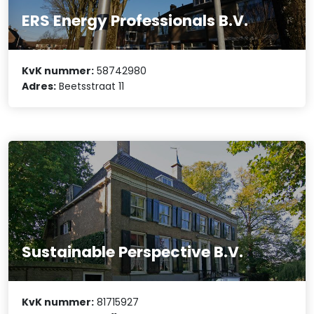
ERS Energy Professionals B.V.
KvK nummer:
58742980
Adres:
Beetsstraat 11
Sustainable Perspective B.V.
KvK nummer:
81715927