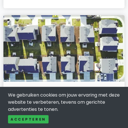
Funda in Hoekschewaard: Een
We gebruiken cookies om jouw ervaring met deze
belangrijk platform voor de
website te verbeteren, tevens om gerichte
woningmarkt
advertenties te tonen.
29 januari 2024
ACCEPTEREN