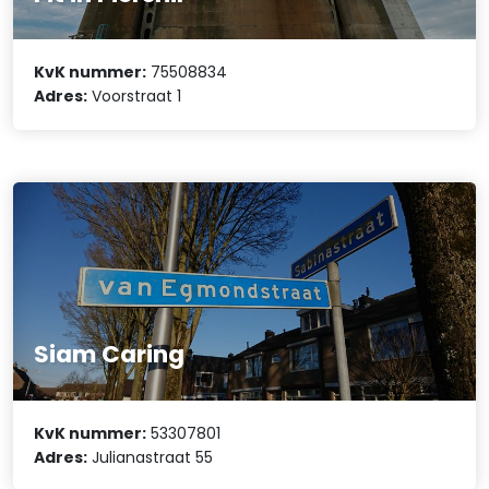
KvK nummer:
75508834
Adres:
Voorstraat 1
Siam Caring
KvK nummer:
53307801
Adres:
Julianastraat 55