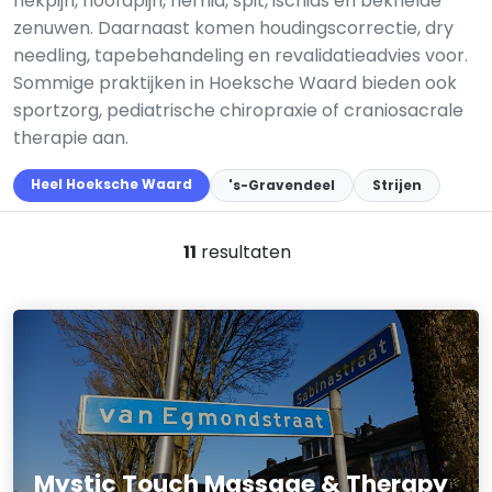
nekpijn, hoofdpijn, hernia, spit, ischias en beknelde
zenuwen. Daarnaast komen houdingscorrectie, dry
needling, tapebehandeling en revalidatieadvies voor.
Sommige praktijken in Hoeksche Waard bieden ook
sportzorg, pediatrische chiropraxie of craniosacrale
therapie aan.
Heel Hoeksche Waard
's-Gravendeel
Strijen
11
resultaten
Mystic Touch Massage & Therapy