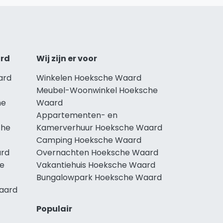
ard
Wij zijn er voor
ard
Winkelen Hoeksche Waard
Meubel-Woonwinkel Hoeksche
he
Waard
Appartementen- en
che
Kamerverhuur Hoeksche Waard
Camping Hoeksche Waard
ard
Overnachten Hoeksche Waard
he
Vakantiehuis Hoeksche Waard
Bungalowpark Hoeksche Waard
Waard
Populair