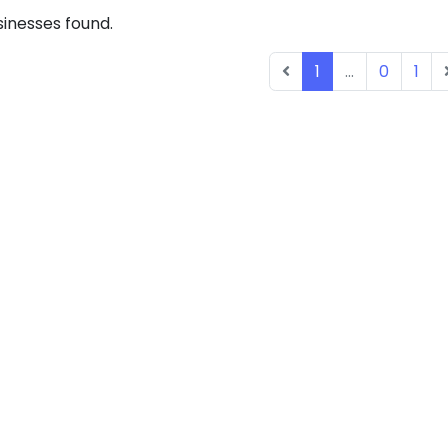
inesses found.
1
...
0
1