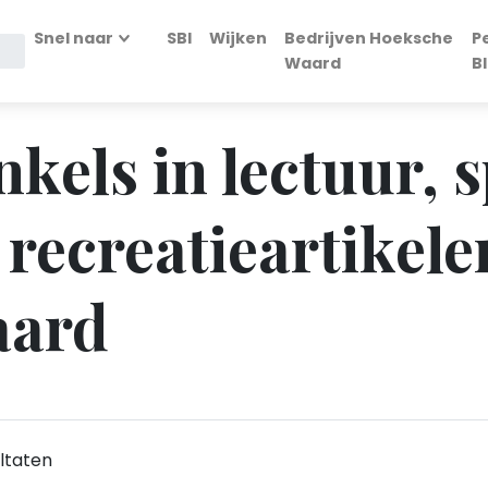
Snel naar
SBI
Wijken
Bedrijven Hoeksche
P
Waard
B
nkels in lectuur, 
recreatieartikele
aard
ltaten