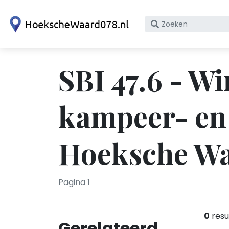
Zoek
op
bedrijfsnaam
of
SBI 47.6 - Wi
KvK
nummer
kampeer- en 
Hoeksche W
Pagina 1
0
resu
Gerelateerd