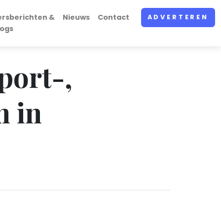
ersberichten &
Nieuws
Contact
ADVERTEREN
logs
sport-,
n in