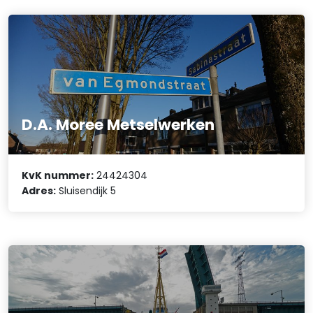
D.A. Moree Metselwerken
KvK nummer:
24424304
Adres:
Sluisendijk 5