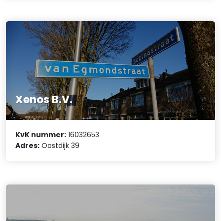
Xenos B.V.
KvK nummer:
16032653
Adres:
Oostdijk 39