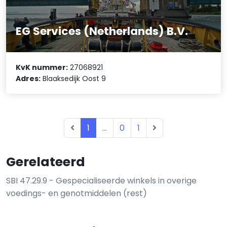
EG Services (Netherlands) B.V.
KvK nummer:
27068921
Adres:
Blaaksedijk Oost 9
1
...
0
1
Gerelateerd
SBI 47.29.9 - Gespecialiseerde winkels in overige
voedings- en genotmiddelen (rest)