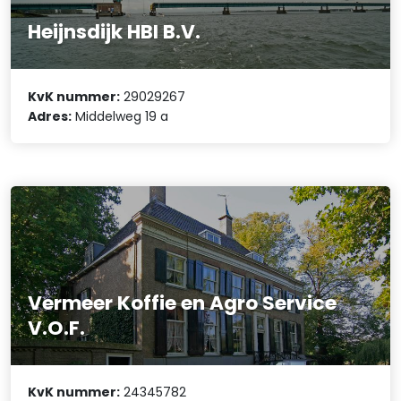
Heijnsdijk HBI B.V.
KvK nummer:
29029267
Adres:
Middelweg 19 a
Vermeer Koffie en Agro Service
V.O.F.
KvK nummer:
24345782