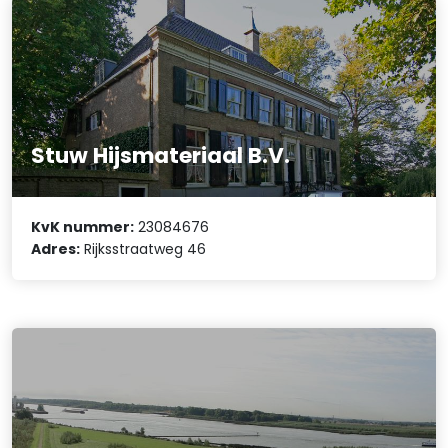
Stuw Hijsmateriaal B.V.
KvK nummer:
23084676
Adres:
Rijksstraatweg 46