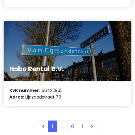
Hobo Rental B.V.
KvK nummer:
66422965
Adres:
Lijnzaadstraat 79
1
...
0
1