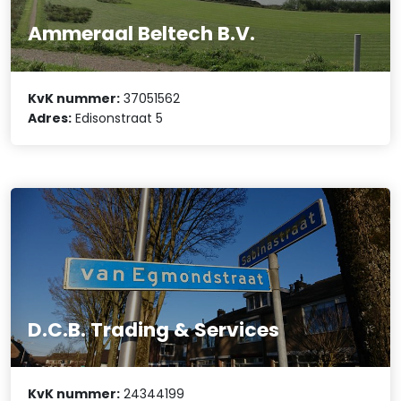
Ammeraal Beltech B.V.
KvK nummer:
37051562
Adres:
Edisonstraat 5
D.C.B. Trading & Services
KvK nummer:
24344199