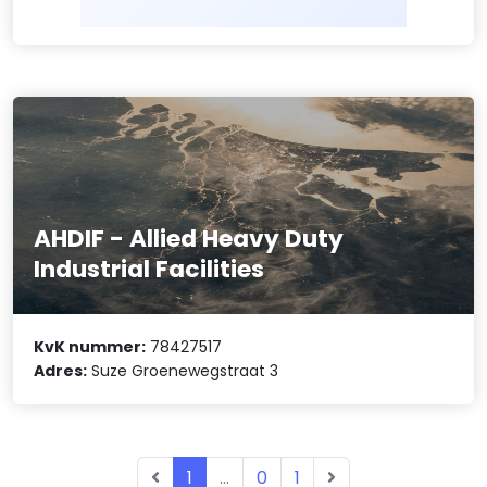
AHDIF - Allied Heavy Duty
Industrial Facilities
KvK nummer:
78427517
Adres:
Suze Groenewegstraat 3
1
...
0
1