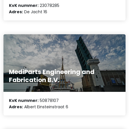
KvK nummer:
23078285
Adres:
De Jacht 16
MediParts Engineering and
Fabrication B.V.
KvK nummer:
50878107
Adres:
Albert Einsteinstraat 6