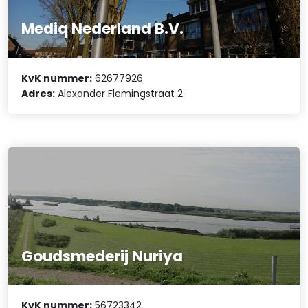
Mediq Nederland B.V.
KvK nummer:
62677926
Adres:
Alexander Flemingstraat 2
Goudsmederij Nuriya
KvK nummer:
56723342