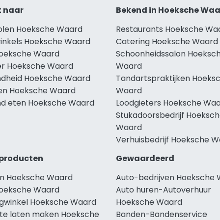
t naar
Bekend in Hoeksche Wa
holen Hoeksche Waard
Restaurants Hoeksche Wa
winkels Hoeksche Waard
Catering Hoeksche Waard
Hoeksche Waard
Schoonheidssalon Hoeksc
r Hoeksche Waard
Waard
dheid Hoeksche Waard
Tandartspraktijken Hoeks
len Hoeksche Waard
Waard
d eten Hoeksche Waard
Loodgieters Hoeksche Wa
Stukadoorsbedrijf Hoeksc
Waard
Verhuisbedrijf Hoeksche 
producten
Gewaardeerd
n Hoeksche Waard
Auto-bedrijven Hoeksche
oeksche Waard
Auto huren-Autoverhuur
ngwinkel Hoeksche Waard
Hoeksche Waard
te laten maken Hoeksche
Banden-Bandenservice