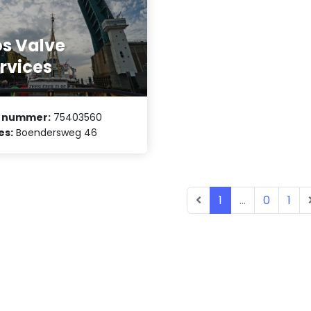
s Valve
rvices
 nummer:
75403560
es:
Boendersweg 46
1
...
0
1