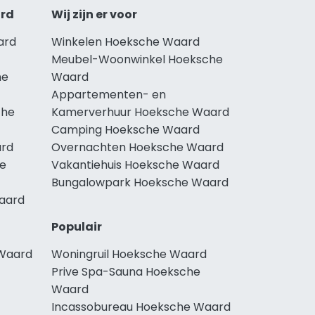
ard
Wij zijn er voor
ard
Winkelen Hoeksche Waard
Meubel-Woonwinkel Hoeksche
he
Waard
Appartementen- en
che
Kamerverhuur Hoeksche Waard
Camping Hoeksche Waard
ard
Overnachten Hoeksche Waard
he
Vakantiehuis Hoeksche Waard
Bungalowpark Hoeksche Waard
Waard
Populair
 Waard
Woningruil Hoeksche Waard
Prive Spa-Sauna Hoeksche
Waard
Incassobureau Hoeksche Waard