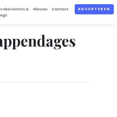
ersberichten &
Nieuws
Contact
ADVERTEREN
logs
 appendages