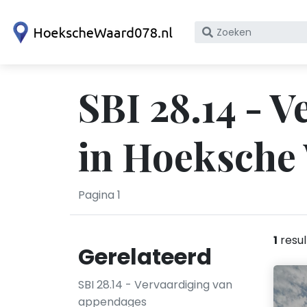
Zoek
op
bedrijfsnaam
of
SBI 28.14 - 
KvK
nummer
in Hoeksche
Pagina 1
1
resul
Gerelateerd
SBI 28.14 - Vervaardiging van
appendages