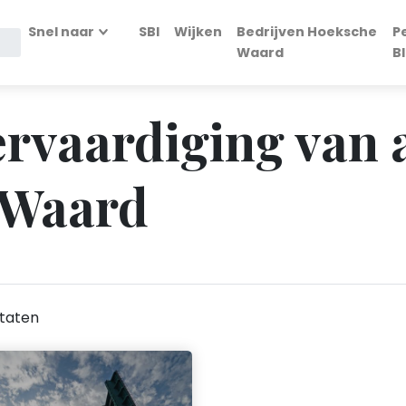
Snel naar
SBI
Wijken
Bedrijven Hoeksche
P
Waard
B
Vervaardiging van
 Waard
taten