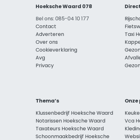
Hoeksche Waard 078
Direc
Bel ons: 085-04 10 177
Rijsc
Contact
Fiets
Adverteren
Taxi 
Over ons
Kappe
Cookieverklaring
Gezon
Avg
Afval
Privacy
Gezon
Thema’s
Onze 
Klussenbedrijf Hoeksche Waard
Keuke
Notarissen Hoeksche Waard
Vca H
Taxateurs Hoeksche Waard
Kledi
Schoonmaakbedrijf Hoeksche
Websi