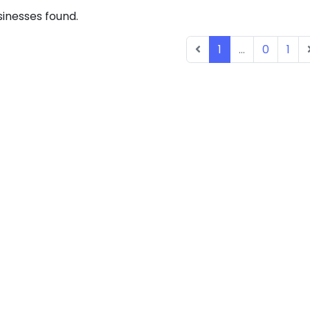
inesses found.
1
...
0
1