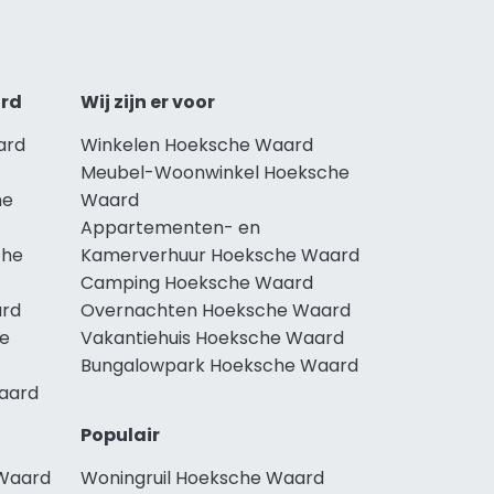
ard
Wij zijn er voor
ard
Winkelen Hoeksche Waard
Meubel-Woonwinkel Hoeksche
he
Waard
Appartementen- en
che
Kamerverhuur Hoeksche Waard
Camping Hoeksche Waard
ard
Overnachten Hoeksche Waard
he
Vakantiehuis Hoeksche Waard
Bungalowpark Hoeksche Waard
Waard
Populair
 Waard
Woningruil Hoeksche Waard