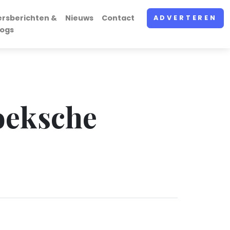
ersberichten &
Nieuws
Contact
ADVERTEREN
logs
oeksche