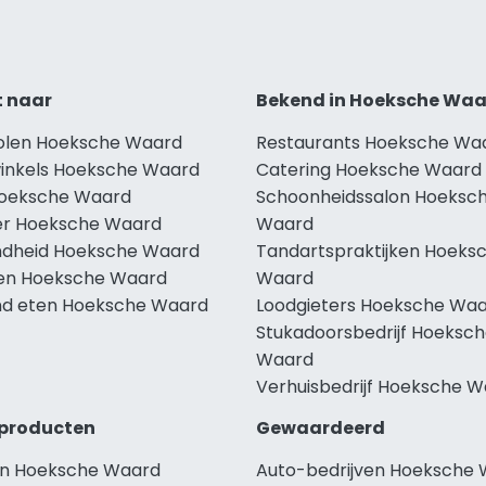
t naar
Bekend in Hoeksche Wa
holen Hoeksche Waard
Restaurants Hoeksche Wa
winkels Hoeksche Waard
Catering Hoeksche Waard
Hoeksche Waard
Schoonheidssalon Hoeksc
r Hoeksche Waard
Waard
dheid Hoeksche Waard
Tandartspraktijken Hoeks
len Hoeksche Waard
Waard
d eten Hoeksche Waard
Loodgieters Hoeksche Wa
Stukadoorsbedrijf Hoeksc
Waard
Verhuisbedrijf Hoeksche 
producten
Gewaardeerd
n Hoeksche Waard
Auto-bedrijven Hoeksche