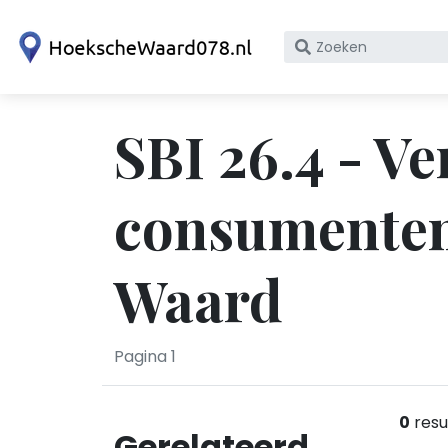
Zoek
op
bedrijfsnaam
of
SBI 26.4 - V
KvK
nummer
consumenten
Waard
Pagina 1
0
resu
Gerelateerd