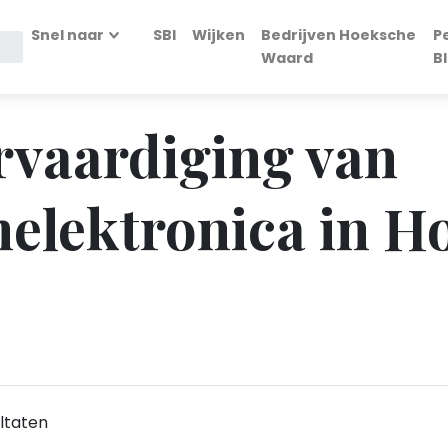
Snel naar
SBI
Wijken
Bedrijven Hoeksche
P
Waard
B
ervaardiging van
elektronica in H
ltaten