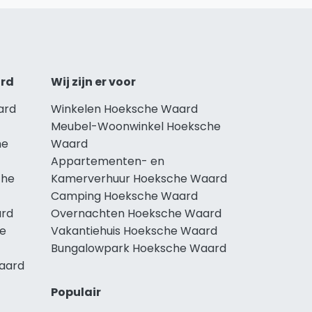
ard
Wij zijn er voor
ard
Winkelen Hoeksche Waard
Meubel-Woonwinkel Hoeksche
he
Waard
Appartementen- en
che
Kamerverhuur Hoeksche Waard
Camping Hoeksche Waard
ard
Overnachten Hoeksche Waard
he
Vakantiehuis Hoeksche Waard
Bungalowpark Hoeksche Waard
Waard
Populair