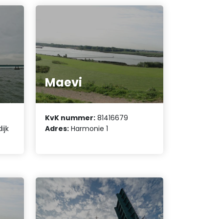
Maevi
KvK nummer:
81416679
ijk
Adres:
Harmonie 1