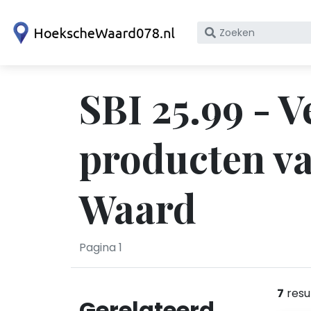
Zoek
op
bedrijfsnaam
of
SBI 25.99 - 
KvK
nummer
producten va
Waard
Pagina 1
7
resu
Gerelateerd