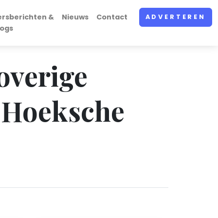
ersberichten &
Nieuws
Contact
ADVERTEREN
logs
overige
n Hoeksche