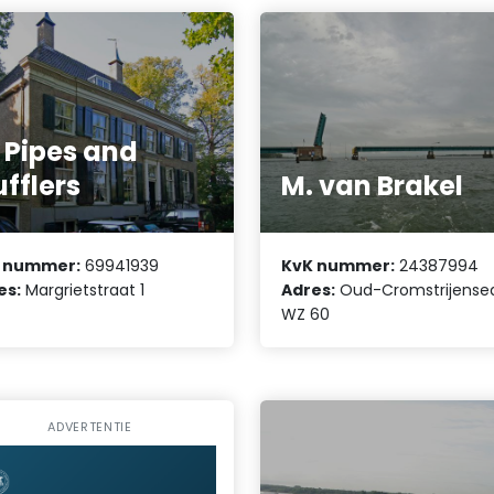
 Pipes and
fflers
M. van Brakel
 nummer:
69941939
KvK nummer:
24387994
es:
Margrietstraat 1
Adres:
Oud-Cromstrijensed
WZ 60
ADVERTENTIE