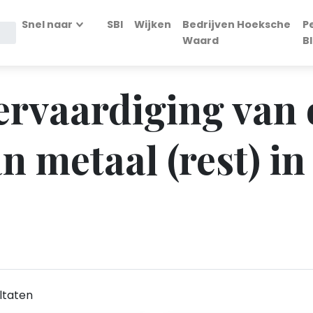
Snel naar
SBI
Wijken
Bedrijven Hoeksche
P
Waard
B
Vervaardiging van 
n metaal (rest) i
ltaten