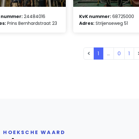
 nummer:
24484016
KvK nummer:
68725000
es:
Prins Bernhardstraat 23
Adres:
Strijenseweg 51
1
...
0
1
R HOEKSCHE WAARD