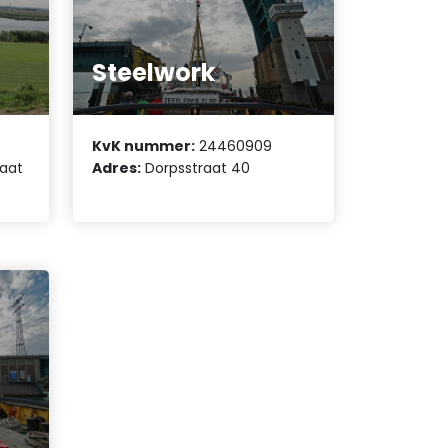
Steelwork
KvK nummer:
24460909
raat
Adres:
Dorpsstraat 40