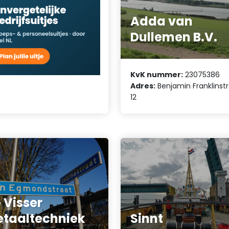
Adda van
Dullemen B.V.
KvK nummer:
23075386
Adres:
Benjamin Franklinst
12
 Visser
taaltechniek
Sinnt