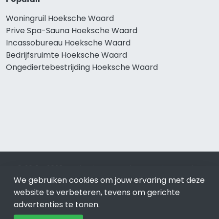
Woningruil Hoeksche Waard
Prive Spa-Sauna Hoeksche Waard
Incassobureau Hoeksche Waard
Bedrijfsruimte Hoeksche Waard
Ongediertebestrijding Hoeksche Waard
© 2019 - 2026 Realisatie en SEO door
SEO-bureau
Lion
We gebruiken cookies om jouw ervaring met deze
Internet. Betaal alleen voor bewezen resultaten?
SEO
optimalisatie No Cure No Pay
.
Hoeksche Waard
is onderdeel
website te verbeteren, tevens om gerichte
van Lion Internet.
advertenties te tonen.