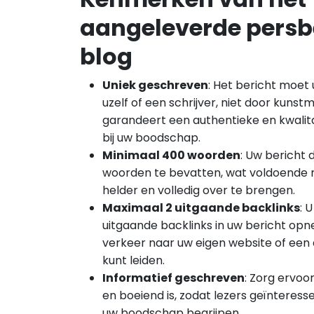
aangeleverde persb
blog
Uniek geschreven
: Het bericht moet 
uzelf of een schrijver, niet door kunstma
garandeert een authentieke en kwalita
bij uw boodschap.
Minimaal 400 woorden
: Uw bericht 
woorden te bevatten, wat voldoende 
helder en volledig over te brengen.
Maximaal 2 uitgaande backlinks
: 
uitgaande backlinks in uw bericht op
verkeer naar uw eigen website of een
kunt leiden.
Informatief geschreven
: Zorg ervoo
en boeiend is, zodat lezers geïnteress
uw boodschap begrijpen.