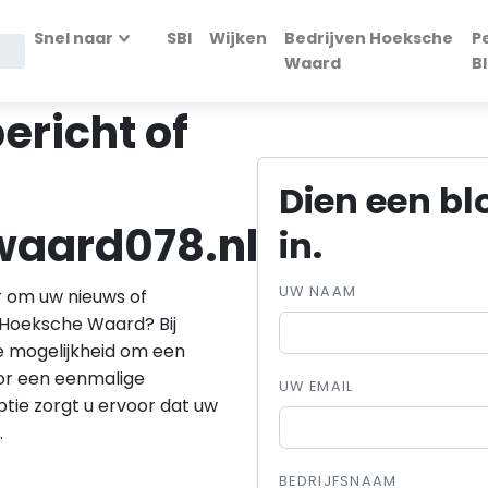
Snel naar
SBI
Wijken
Bedrijven Hoeksche
P
Waard
B
ericht of
Dien een bl
aard078.nl
in.
UW NAAM
r om uw nieuws of
Hoeksche Waard? Bij
 mogelijkheid om een
oor een eenmalige
UW EMAIL
ptie zorgt u ervoor dat uw
.
BEDRIJFSNAAM