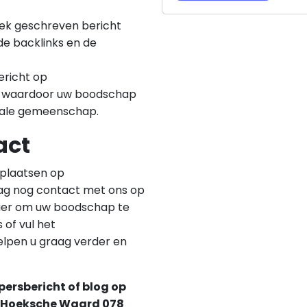
niek geschreven bericht
e backlinks en de
ericht op
, waardoor uw boodschap
okale gemeenschap.
act
 plaatsen op
g nog contact met ons op
nier om uw boodschap te
of vul het
helpen u graag verder en
ersbericht of blog op
n Hoeksche Waard 078