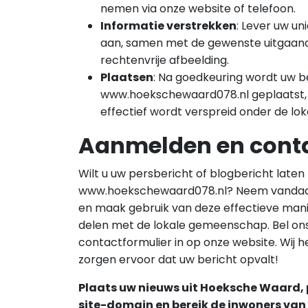
nemen via onze website of telefoon.
Informatie verstrekken
: Lever uw u
aan, samen met de gewenste uitgaand
rechtenvrije afbeelding.
Plaatsen
: Na goedkeuring wordt uw b
www.hoekschewaard078.nl geplaatst
effectief wordt verspreid onder de l
Aanmelden en cont
Wilt u uw persbericht of blogbericht laten
www.hoekschewaard078.nl? Neem vandaa
en maak gebruik van deze effectieve ma
delen met de lokale gemeenschap. Bel ons 
contactformulier in op onze website. Wij 
zorgen ervoor dat uw bericht opvalt!
Plaats uw nieuws uit Hoeksche Waard, p
site-domain en bereik de inwoners va